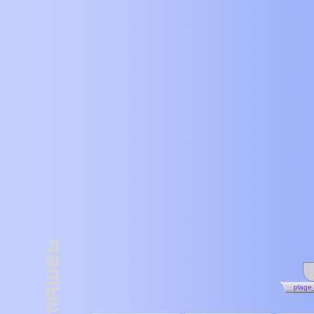
plage_